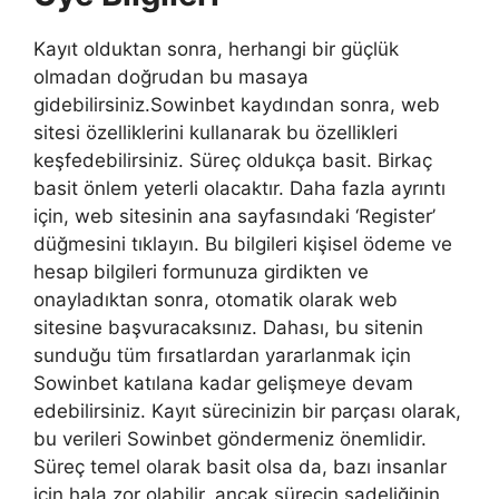
Kayıt olduktan sonra, herhangi bir güçlük
olmadan doğrudan bu masaya
gidebilirsiniz.Sowinbet kaydından sonra, web
sitesi özelliklerini kullanarak bu özellikleri
keşfedebilirsiniz. Süreç oldukça basit. Birkaç
basit önlem yeterli olacaktır. Daha fazla ayrıntı
için, web sitesinin ana sayfasındaki ‘Register’
düğmesini tıklayın. Bu bilgileri kişisel ödeme ve
hesap bilgileri formunuza girdikten ve
onayladıktan sonra, otomatik olarak web
sitesine başvuracaksınız. Dahası, bu sitenin
sunduğu tüm fırsatlardan yararlanmak için
Sowinbet katılana kadar gelişmeye devam
edebilirsiniz. Kayıt sürecinizin bir parçası olarak,
bu verileri Sowinbet göndermeniz önemlidir.
Süreç temel olarak basit olsa da, bazı insanlar
için hala zor olabilir, ancak sürecin sadeliğinin