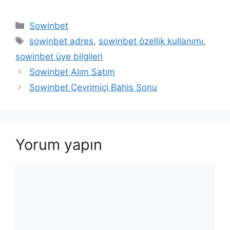
Kategoriler
Sowinbet
Etiketler
sowinbet adres
,
sowinbet özellik kullanımı
,
sowinbet üye bilgileri
Sowinbet Alım Satım
Sowinbet Çevrimiçi Bahis Sonu
Yorum yapın
Yorum