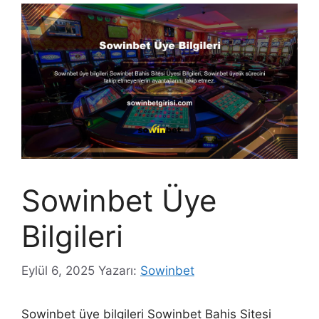
Sowinbet Üye
Bilgileri
Eylül 6, 2025
Yazarı:
Sowinbet
Sowinbet üye bilgileri Sowinbet Bahis Sitesi