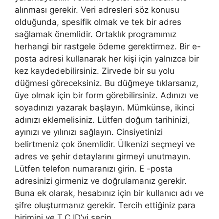
alınması gerekir. Veri adresleri söz konusu
olduğunda, spesifik olmak ve tek bir adres
sağlamak önemlidir. Ortaklık programımız
herhangi bir rastgele ödeme gerektirmez. Bir e-
posta adresi kullanarak her kişi için yalnızca bir
kez kaydedebilirsiniz. Zirvede bir su yolu
düğmesi göreceksiniz. Bu düğmeye tıklarsanız,
üye olmak için bir form görebilirsiniz. Adınızı ve
soyadınızı yazarak başlayın. Mümkünse, ikinci
adınızı eklemelisiniz. Lütfen doğum tarihinizi,
ayınızı ve yılınızı sağlayın. Cinsiyetinizi
belirtmeniz çok önemlidir. Ülkenizi seçmeyi ve
adres ve şehir detaylarını girmeyi unutmayın.
Lütfen telefon numaranızı girin. E -posta
adresinizi girmeniz ve doğrulamanız gerekir.
Buna ek olarak, hesabınız için bir kullanıcı adı ve
şifre oluşturmanız gerekir. Tercih ettiğiniz para
birimini ve T.C ID’yi seçin.