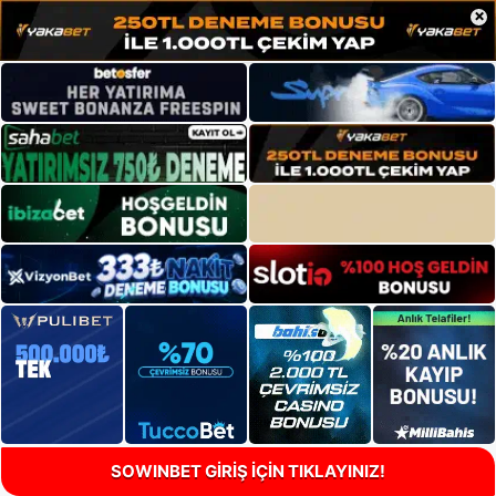
×
SOWINBET GİRİŞ İÇİN TIKLAYINIZ!