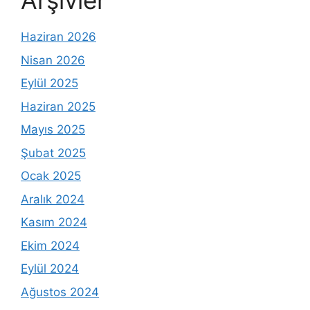
Arşivler
Haziran 2026
Nisan 2026
Eylül 2025
Haziran 2025
Mayıs 2025
Şubat 2025
Ocak 2025
Aralık 2024
Kasım 2024
Ekim 2024
Eylül 2024
Ağustos 2024