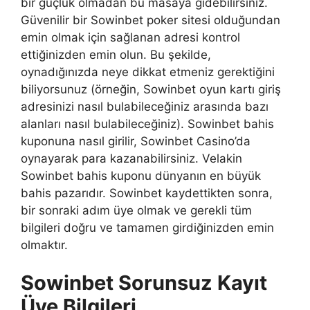
bir güçlük olmadan bu masaya gidebilirsiniz.
Güvenilir bir Sowinbet poker sitesi olduğundan
emin olmak için sağlanan adresi kontrol
ettiğinizden emin olun. Bu şekilde,
oynadığınızda neye dikkat etmeniz gerektiğini
biliyorsunuz (örneğin, Sowinbet oyun kartı giriş
adresinizi nasıl bulabileceğiniz arasında bazı
alanları nasıl bulabileceğiniz). Sowinbet bahis
kuponuna nasıl girilir, Sowinbet Casino’da
oynayarak para kazanabilirsiniz. Velakin
Sowinbet bahis kuponu dünyanın en büyük
bahis pazarıdır. Sowinbet kaydettikten sonra,
bir sonraki adım üye olmak ve gerekli tüm
bilgileri doğru ve tamamen girdiğinizden emin
olmaktır.
Sowinbet Sorunsuz Kayıt
Üye Bilgileri