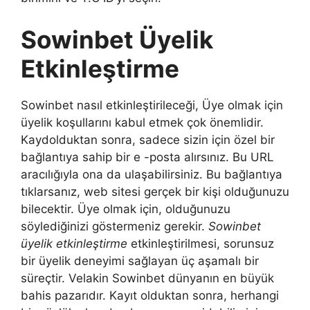
Sowinbet Üyelik
Etkinleştirme
Sowinbet nasıl etkinleştirileceği, Üye olmak için
üyelik koşullarını kabul etmek çok önemlidir.
Kaydolduktan sonra, sadece sizin için özel bir
bağlantıya sahip bir e -posta alırsınız. Bu URL
aracılığıyla ona da ulaşabilirsiniz. Bu bağlantıya
tıklarsanız, web sitesi gerçek bir kişi olduğunuzu
bilecektir. Üye olmak için, olduğunuzu
söylediğinizi göstermeniz gerekir.
Sowinbet
üyelik etkinleştirme
etkinleştirilmesi, sorunsuz
bir üyelik deneyimi sağlayan üç aşamalı bir
süreçtir. Velakin Sowinbet dünyanın en büyük
bahis pazarıdır. Kayıt olduktan sonra, herhangi