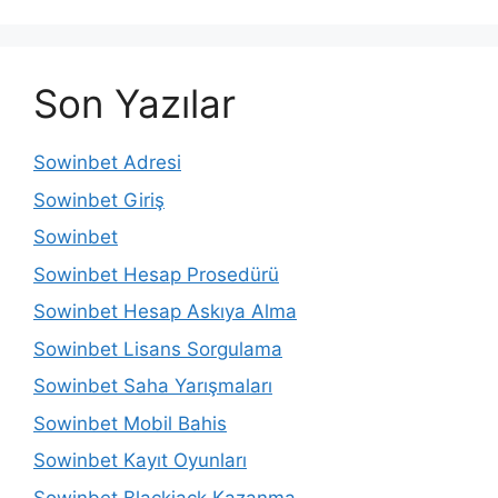
Son Yazılar
Sowinbet Adresi
Sowinbet Giriş
Sowinbet
Sowinbet Hesap Prosedürü
Sowinbet Hesap Askıya Alma
Sowinbet Lisans Sorgulama
Sowinbet Saha Yarışmaları
Sowinbet Mobil Bahis
Sowinbet Kayıt Oyunları
Sowinbet Blackjack Kazanma