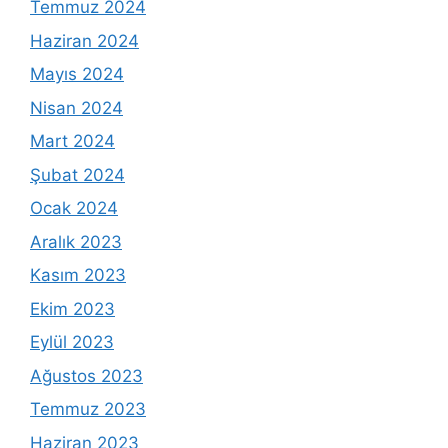
Temmuz 2024
Haziran 2024
Mayıs 2024
Nisan 2024
Mart 2024
Şubat 2024
Ocak 2024
Aralık 2023
Kasım 2023
Ekim 2023
Eylül 2023
Ağustos 2023
Temmuz 2023
Haziran 2023