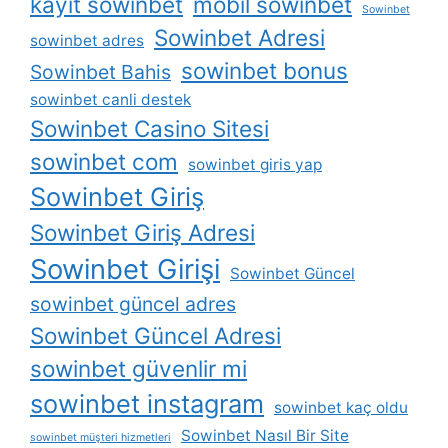
kayit sowinbet
mobil sowinbet
Sowinbet
Sowinbet Adresi
sowinbet adres
sowinbet bonus
Sowinbet Bahis
sowinbet canli destek
Sowinbet Casino Sitesi
sowinbet com
sowinbet giris yap
Sowinbet Giriş
Sowinbet Giriş Adresi
Sowinbet Girişi
Sowinbet Güncel
sowinbet güncel adres
Sowinbet Güncel Adresi
sowinbet güvenlir mi
sowinbet instagram
sowinbet kaç oldu
Sowinbet Nasıl Bir Site
sowinbet müşteri hizmetleri