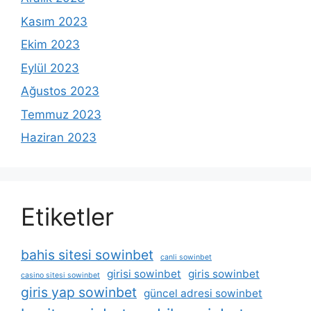
Kasım 2023
Ekim 2023
Eylül 2023
Ağustos 2023
Temmuz 2023
Haziran 2023
Etiketler
bahis sitesi sowinbet
canli sowinbet
girisi sowinbet
giris sowinbet
casino sitesi sowinbet
giris yap sowinbet
güncel adresi sowinbet