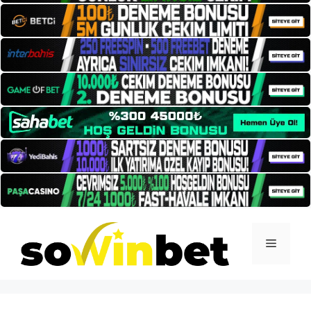
İçeriğe
atla
Menü