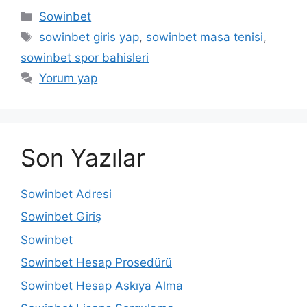
Kategoriler
Sowinbet
Etiketler
sowinbet giris yap
,
sowinbet masa tenisi
,
sowinbet spor bahisleri
Yorum yap
Son Yazılar
Sowinbet Adresi
Sowinbet Giriş
Sowinbet
Sowinbet Hesap Prosedürü
Sowinbet Hesap Askıya Alma