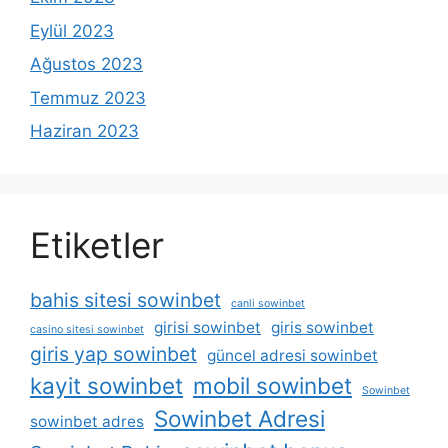
Eylül 2023
Ağustos 2023
Temmuz 2023
Haziran 2023
Etiketler
bahis sitesi sowinbet
canli sowinbet
girisi sowinbet
giris sowinbet
casino sitesi sowinbet
giris yap sowinbet
güncel adresi sowinbet
kayit sowinbet
mobil sowinbet
Sowinbet
Sowinbet Adresi
sowinbet adres