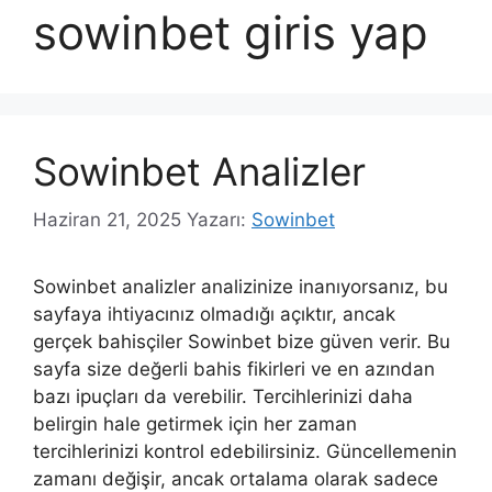
sowinbet giris yap
Sowinbet Analizler
Haziran 21, 2025
Yazarı:
Sowinbet
Sowinbet analizler analizinize inanıyorsanız, bu
sayfaya ihtiyacınız olmadığı açıktır, ancak
gerçek bahisçiler Sowinbet bize güven verir. Bu
sayfa size değerli bahis fikirleri ve en azından
bazı ipuçları da verebilir. Tercihlerinizi daha
belirgin hale getirmek için her zaman
tercihlerinizi kontrol edebilirsiniz. Güncellemenin
zamanı değişir, ancak ortalama olarak sadece