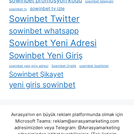
sowinbet promosyon kodu
sowinbet telegram
sowinbet tv izle
sowinbet tv
Sowinbet Twitter
sowinbet whatsapp
Sowinbet Yeni Adresi
Sowinbet Yeni Giriş
sowinbet yeni giriş adresi
Sowinbet Üyelik
sowinbet özellikleri
Sowinbet Şikayet
yeni giris sowinbet
Avrasya'nın en büyük reklam platformunda olmak için
Microsoft Teams:
reklam@avrasyamarketing.com
adresimizden veya Telegram: @Avrasyamarketing