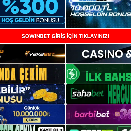
SOWINBET GİRİŞ İÇİN TIKLAYINIZ!