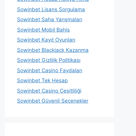
Sowinbet Lisans Sorgulama
Sowinbet Saha Yarışmaları
Sowinbet Mobil Bahis
Sowinbet Kayıt Oyunları
Sowinbet Blackjack Kazanma
Sowinbet Gizlilik Politikası
Sowinbet Casino Faydaları
Sowinbet Tek Hesap
Sowinbet Casino Çeşitliliği
Sowinbet Güvenli Seçenekler