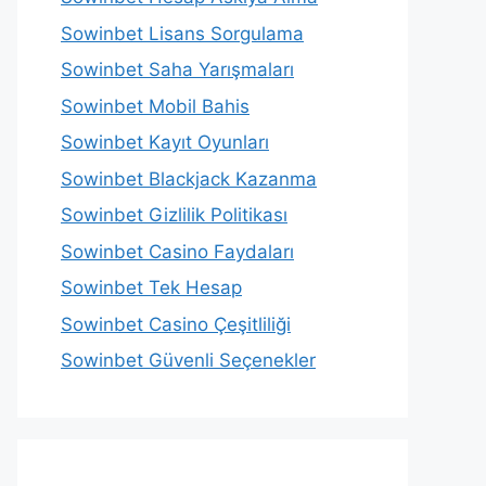
Sowinbet Lisans Sorgulama
Sowinbet Saha Yarışmaları
Sowinbet Mobil Bahis
Sowinbet Kayıt Oyunları
Sowinbet Blackjack Kazanma
Sowinbet Gizlilik Politikası
Sowinbet Casino Faydaları
Sowinbet Tek Hesap
Sowinbet Casino Çeşitliliği
Sowinbet Güvenli Seçenekler