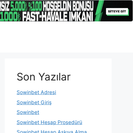
Son Yazılar
Sowinbet Adresi
Sowinbet Giriş
Sowinbet
Sowinbet Hesap Prosedürü
Sowinbet Hesap Askıya Alma