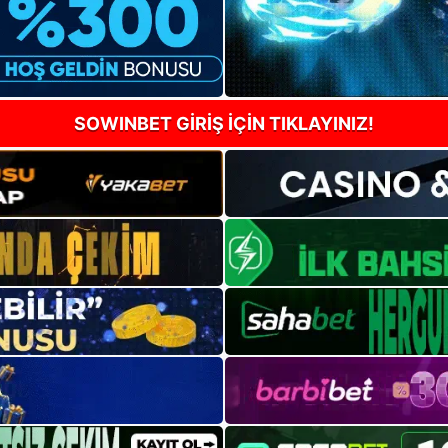
SOWINBET GİRİŞ İÇİN TIKLAYINIZ!