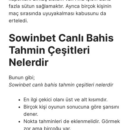
fazla sütun sağlamaktır. Ayrıca birçok kişinin
maç sırasında uyuyakalması kabusunu da
erteledi.
Sowinbet Canlı Bahis
Tahmin Çeşitleri
Nelerdir
Bunun gibi;
Sowinbet canlı bahis tahmin çeşitleri nelerdir
En ilgi çekici olanı üst ve alt kısımdır.
Birçok kişi oyunun sonucuna göre şansını
dener.
Nokta tahminleri de eklenmelidir. Görmek
zor ama birçoğu var.