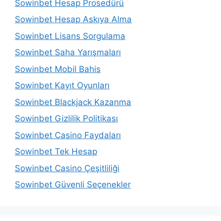
Sowinbet Hesap Prosedürü
Sowinbet Hesap Askıya Alma
Sowinbet Lisans Sorgulama
Sowinbet Saha Yarışmaları
Sowinbet Mobil Bahis
Sowinbet Kayıt Oyunları
Sowinbet Blackjack Kazanma
Sowinbet Gizlilik Politikası
Sowinbet Casino Faydaları
Sowinbet Tek Hesap
Sowinbet Casino Çeşitliliği
Sowinbet Güvenli Seçenekler