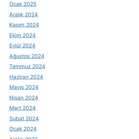
Ocak 2025
Aralık 2024
Kasım 2024
Ekim 2024
Eylül 2024
Ağustos 2024
Temmuz 2024
Haziran 2024
Mayıs 2024
Nisan 2024
Mart 2024
Şubat 2024
Ocak 2024