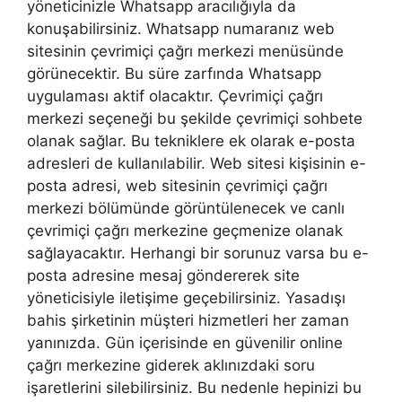
yöneticinizle Whatsapp aracılığıyla da
konuşabilirsiniz. Whatsapp numaranız web
sitesinin çevrimiçi çağrı merkezi menüsünde
görünecektir. Bu süre zarfında Whatsapp
uygulaması aktif olacaktır. Çevrimiçi çağrı
merkezi seçeneği bu şekilde çevrimiçi sohbete
olanak sağlar. Bu tekniklere ek olarak e-posta
adresleri de kullanılabilir. Web sitesi kişisinin e-
posta adresi, web sitesinin çevrimiçi çağrı
merkezi bölümünde görüntülenecek ve canlı
çevrimiçi çağrı merkezine geçmenize olanak
sağlayacaktır. Herhangi bir sorunuz varsa bu e-
posta adresine mesaj göndererek site
yöneticisiyle iletişime geçebilirsiniz. Yasadışı
bahis şirketinin müşteri hizmetleri her zaman
yanınızda. Gün içerisinde en güvenilir online
çağrı merkezine giderek aklınızdaki soru
işaretlerini silebilirsiniz. Bu nedenle hepinizi bu