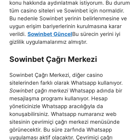
konu hakkında aydınlatmak istiyorum. Bu durum
tüm casino siteleri ve Sowinbet için normaldir.
Bu nedenle Sowinbet yerinin belirlenmesine ve
uygun erişim bariyerlerinin kurulmasına karar
verildi.
Sowinbet Güncel
Bu sürecin yerini iyi
gizlilik uygulamalarımız almıştır.
Sowinbet Çağrı Merkezi
Sowinbet Çağrı Merkezi, diğer casino
sitelerinden farklı olarak Whatsapp kullanıyor.
Sowinbet çağrı merkezi
Whatsapp adında bir
mesajlaşma programı kullanıyor. Hesap
yöneticinizle Whatsapp aracılığıyla da
konuşabilirsiniz. Whatsapp numaranız web
sitesinin çevrimiçi çağrı merkezi menüsünde
görünecektir. Bu süre zarfında Whatsapp
uygulaması aktif olacaktır. Çevrimiçi çağrı