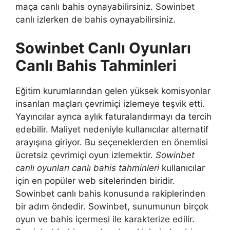
maça canlı bahis oynayabilirsiniz. Sowinbet
canlı izlerken de bahis oynayabilirsiniz.
Sowinbet Canlı Oyunları
Canlı Bahis Tahminleri
Eğitim kurumlarından gelen yüksek komisyonlar
insanları maçları çevrimiçi izlemeye teşvik etti.
Yayıncılar ayrıca aylık faturalandırmayı da tercih
edebilir. Maliyet nedeniyle kullanıcılar alternatif
arayışına giriyor. Bu seçeneklerden en önemlisi
ücretsiz çevrimiçi oyun izlemektir.
Sowinbet
canlı oyunları canlı bahis tahminleri
kullanıcılar
için en popüler web sitelerinden biridir.
Sowinbet canlı bahis konusunda rakiplerinden
bir adım öndedir. Sowinbet, sunumunun birçok
oyun ve bahis içermesi ile karakterize edilir.