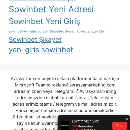
Sowinbet Yeni Adresi
Sowinbet Yeni Giriş
sowinbet yeni giriş adresi
Sowinbet Üyelik
sowinbet özellikleri
Sowinbet Şikayet
yeni giris sowinbet
Avrasya'nın en büyük reklam platformunda olmak için
Microsoft Teams:
reklam@avrasyamarketing.com
adresimizden veya Telegram: @Avrasyamarketing
adresimizden irtibat kurabilirsiniz. (Tek iletişim
adreslerimiz teams / telegram ve mail adresimizdir.
Harici hiçbir iletişim adresimiz bulunmamaktadır.
Lütfen itibar etmeyiniz.) Türkiye yasalarına göre 7258
sayılı kanun uyarınca yasa dışı bahis oynamanın
cezaları mevcuttur. Şu an bulunduğunuz site hiç bir