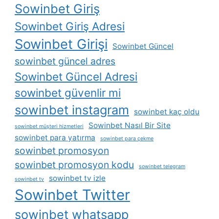
Sowinbet Giriş
Sowinbet Giriş Adresi
Sowinbet Girişi
Sowinbet Güncel
sowinbet güncel adres
Sowinbet Güncel Adresi
sowinbet güvenlir mi
sowinbet instagram
sowinbet kaç oldu
Sowinbet Nasıl Bir Site
sowinbet müşteri hizmetleri
sowinbet para yatırma
sowinbet para çekme
sowinbet promosyon
sowinbet promosyon kodu
sowinbet telegram
sowinbet tv izle
sowinbet tv
Sowinbet Twitter
sowinbet whatsapp