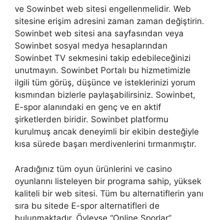
ve Sowinbet web sitesi engellenmelidir. Web
sitesine erişim adresini zaman zaman değiştirin.
Sowinbet web sitesi ana sayfasından veya
Sowinbet sosyal medya hesaplarından
Sowinbet TV sekmesini takip edebileceğinizi
unutmayın. Sowinbet Portalı bu hizmetimizle
ilgili tüm görüş, düşünce ve isteklerinizi yorum
kısmından bizlerle paylaşabilirsiniz. Sowinbet,
E-spor alanındaki en genç ve en aktif
şirketlerden biridir. Sowinbet platformu
kurulmuş ancak deneyimli bir ekibin desteğiyle
kısa sürede başarı merdivenlerini tırmanmıştır.
Aradığınız tüm oyun ürünlerini ve casino
oyunlarını listeleyen bir programa sahip, yüksek
kaliteli bir web sitesi. Tüm bu alternatiflerin yanı
sıra bu sitede E-spor alternatifleri de
bulunmaktadır. Öyleyse “Online Sporlar”