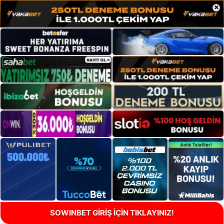
×
SOWINBET GİRİŞ İÇİN TIKLAYINIZ!