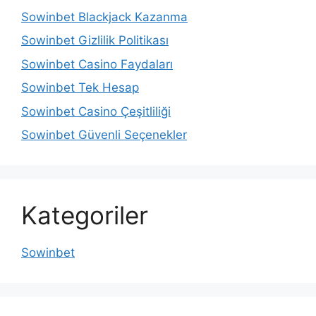
Sowinbet Blackjack Kazanma
Sowinbet Gizlilik Politikası
Sowinbet Casino Faydaları
Sowinbet Tek Hesap
Sowinbet Casino Çeşitliliği
Sowinbet Güvenli Seçenekler
Kategoriler
Sowinbet