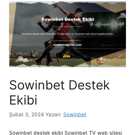
Sowinbet Destek
Ekibi
Şubat 3, 2024
Yazarı:
Sowinbet
Sowinbet destek ekibi Sowinbet TV web sitesi