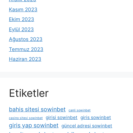
Kasım 2023
Ekim 2023
Eylül 2023
Ağustos 2023
Temmuz 2023
Haziran 2023
Etiketler
bahis sitesi sowinbet
canli sowinbet
girisi sowinbet
giris sowinbet
casino sitesi sowinbet
giris yap sowinbet
güncel adresi sowinbet