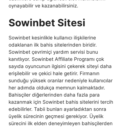
oynayabilir ve kazanabilirsiniz.
Sowinbet Sitesi
Sowinbet kesinlikle kullanıcı ilişkilerine
odaklanan ilk bahis sitelerinden biridir.
Sowinbet çevrimiçi yardım servisi bunu
kanıtlıyor. Sowinbet Affiliate Programı çok
sayıda oyuncunun ilgisini çekerek siteyi daha
erişilebilir ve çekici hale getirir. Firmanın
sunduğu yüksek oranlar nedeniyle kullanıcılar
her adımda oldukça memnun kalmaktadır.
Bahisçiler diğerlerinden daha fazla para
kazanmak için Sowinbet bahis sitelerini tercih
edebilirler. Tabii bunları ayarladıktan sonra
üyelik sürecinin geçmesi gerekiyor. Üyelik
sürecini ilk elden deneyimleyen bahisçilerden