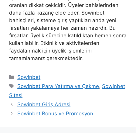
oranları dikkat çekicidir. Üyeler bahislerinden
daha fazla kazanç elde eder. Sowinbet
bahisçileri, sisteme giriş yaptıkları anda yeni
fırsatları yakalamaya her zaman hazırdır. Bu
fırsatlar, üyelik sürecine katıldıktan hemen sonra
kullanılabilir. Etkinlik ve aktivitelerden
faydalanmak için üyelik işlemlerini
tamamlamanız gerekmektedir.
Kategoriler
Sowinbet
Etiketler
Sowinbet Para Yatırma ve Çekme
,
Sowinbet
Sitesi
Sowinbet Giriş Adresi
Sowinbet Bonus ve Promosyon