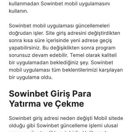
kullanmadan Sowinbet mobil uygulamasını
kullanın.
Sowinbet mobil uygulaması güncellemeleri
doğrudan işler. Site giriş adresini değiştirdikten
sonra kısa süre içerisinde yeni adrese geçiş
yapabilirsiniz. Bu değişiklikten sonra program
sorunsuz devam edebilir. Temel olarak kaliteli
bir uygulamadan beklediğiniz şey. Sowinbet
mobil uygulaması tüm beklentilerimizi karşılayan
bir uygulama oldu.
Sowinbet Giriş Para
Yatırma ve Çekme
Sowinbet giriş adresi neden değişti Mobil sitede
olduğu gibi Sowinbet güncelleme işlemi ulusal