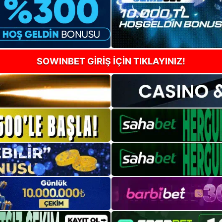
SOWINBET GİRİŞ İÇİN TIKLAYINIZ!