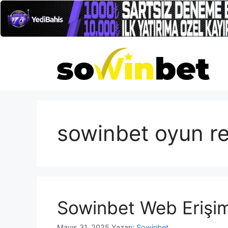
İçeriğe
atla
sowinbet oyun re
Sowinbet Web Erişim
Mayıs 31, 2025
Yazarı:
Sowinbet