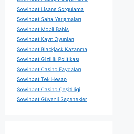
Sowinbet Lisans Sorgulama
Sowinbet Saha Yarışmaları
Sowinbet Mobil Bahis
Sowinbet Kayıt Oyunları
Sowinbet Blackjack Kazanma
Sowinbet Gizlilik Politikası
Sowinbet Casino Faydaları
Sowinbet Tek Hesap
Sowinbet Casino Çeşitliliği
Sowinbet Güvenli Seçenekler