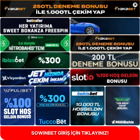
×
SOWINBET GİRİŞ İÇİN TIKLAYINIZ!