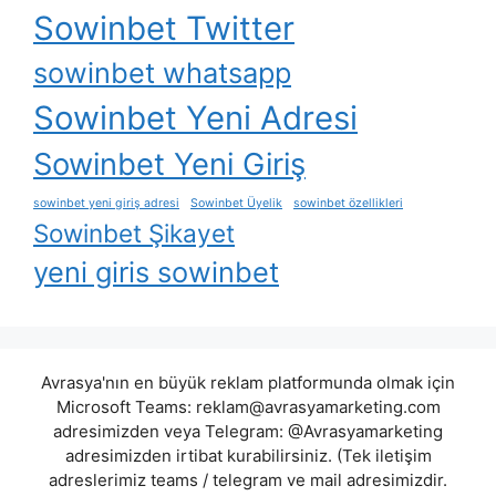
Sowinbet Twitter
sowinbet whatsapp
Sowinbet Yeni Adresi
Sowinbet Yeni Giriş
sowinbet yeni giriş adresi
Sowinbet Üyelik
sowinbet özellikleri
Sowinbet Şikayet
yeni giris sowinbet
Avrasya'nın en büyük reklam platformunda olmak için
Microsoft Teams:
reklam@avrasyamarketing.com
adresimizden veya Telegram: @Avrasyamarketing
adresimizden irtibat kurabilirsiniz. (Tek iletişim
adreslerimiz teams / telegram ve mail adresimizdir.