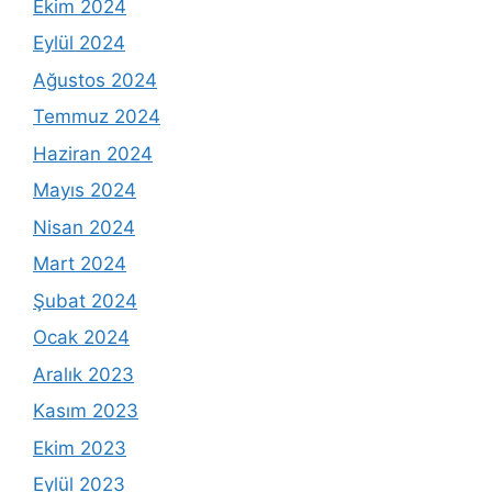
Ekim 2024
Eylül 2024
Ağustos 2024
Temmuz 2024
Haziran 2024
Mayıs 2024
Nisan 2024
Mart 2024
Şubat 2024
Ocak 2024
Aralık 2023
Kasım 2023
Ekim 2023
Eylül 2023