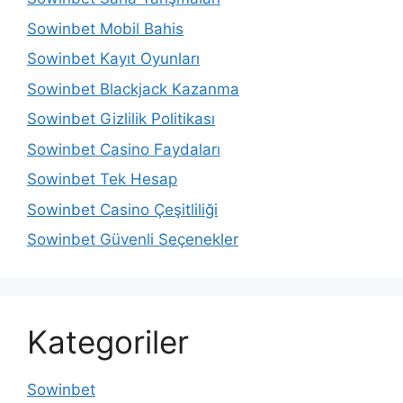
Sowinbet Mobil Bahis
Sowinbet Kayıt Oyunları
Sowinbet Blackjack Kazanma
Sowinbet Gizlilik Politikası
Sowinbet Casino Faydaları
Sowinbet Tek Hesap
Sowinbet Casino Çeşitliliği
Sowinbet Güvenli Seçenekler
Kategoriler
Sowinbet