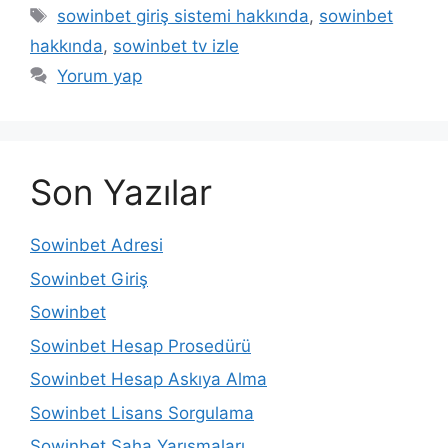
Etiketler
sowinbet giriş sistemi hakkında
,
sowinbet
hakkında
,
sowinbet tv izle
Yorum yap
Son Yazılar
Sowinbet Adresi
Sowinbet Giriş
Sowinbet
Sowinbet Hesap Prosedürü
Sowinbet Hesap Askıya Alma
Sowinbet Lisans Sorgulama
Sowinbet Saha Yarışmaları