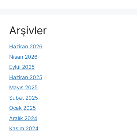
Arşivler
Haziran 2026
Nisan 2026
Eylül 2025
Haziran 2025
Mayıs 2025
Şubat 2025
Ocak 2025
Aralık 2024
Kasım 2024