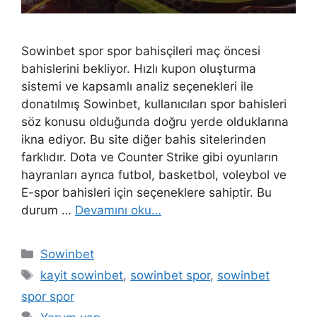
Sowinbet spor spor bahisçileri maç öncesi
bahislerini bekliyor. Hızlı kupon oluşturma
sistemi ve kapsamlı analiz seçenekleri ile
donatılmış Sowinbet, kullanıcıları spor bahisleri
söz konusu olduğunda doğru yerde olduklarına
ikna ediyor. Bu site diğer bahis sitelerinden
farklıdır. Dota ve Counter Strike gibi oyunların
hayranları ayrıca futbol, ​​basketbol, ​​voleybol ve
E-spor bahisleri için seçeneklere sahiptir. Bu
durum …
Devamını oku…
Kategoriler
Sowinbet
Etiketler
kayit sowinbet
,
sowinbet spor
,
sowinbet
spor spor