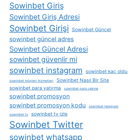
Sowinbet Giriş
Sowinbet Giriş Adresi
Sowinbet Girişi
Sowinbet Güncel
sowinbet güncel adres
Sowinbet Güncel Adresi
sowinbet güvenlir mi
sowinbet instagram
sowinbet kaç oldu
Sowinbet Nasıl Bir Site
sowinbet müşteri hizmetleri
sowinbet para yatırma
sowinbet para çekme
sowinbet promosyon
sowinbet promosyon kodu
sowinbet telegram
sowinbet tv izle
sowinbet tv
Sowinbet Twitter
sowinbet whatsapp