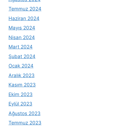
Temmuz 2024
Haziran 2024
Mayıs 2024
Nisan 2024
Mart 2024
Şubat 2024
Ocak 2024
Aralık 2023
Kasım 2023
Ekim 2023
Eylül 2023
Ağustos 2023
Temmuz 2023