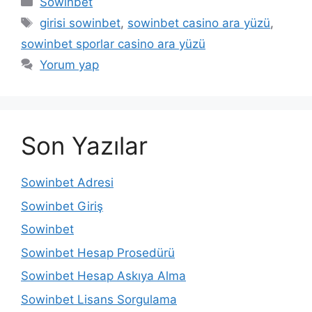
Sowinbet
Etiketler
girisi sowinbet
,
sowinbet casino ara yüzü
,
sowinbet sporlar casino ara yüzü
Yorum yap
Son Yazılar
Sowinbet Adresi
Sowinbet Giriş
Sowinbet
Sowinbet Hesap Prosedürü
Sowinbet Hesap Askıya Alma
Sowinbet Lisans Sorgulama