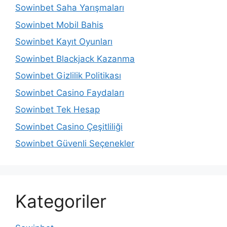
Sowinbet Saha Yarışmaları
Sowinbet Mobil Bahis
Sowinbet Kayıt Oyunları
Sowinbet Blackjack Kazanma
Sowinbet Gizlilik Politikası
Sowinbet Casino Faydaları
Sowinbet Tek Hesap
Sowinbet Casino Çeşitliliği
Sowinbet Güvenli Seçenekler
Kategoriler