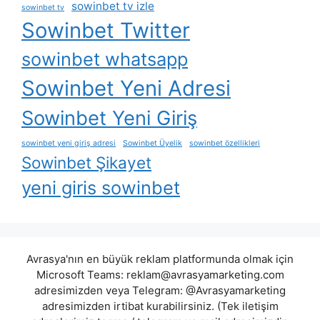
sowinbet tv izle
sowinbet tv
Sowinbet Twitter
sowinbet whatsapp
Sowinbet Yeni Adresi
Sowinbet Yeni Giriş
sowinbet yeni giriş adresi
Sowinbet Üyelik
sowinbet özellikleri
Sowinbet Şikayet
yeni giris sowinbet
Avrasya'nın en büyük reklam platformunda olmak için
Microsoft Teams:
reklam@avrasyamarketing.com
adresimizden veya Telegram: @Avrasyamarketing
adresimizden irtibat kurabilirsiniz. (Tek iletişim