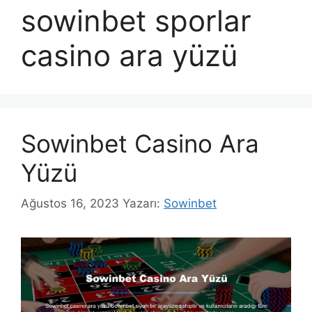
sowinbet sporlar
casino ara yüzü
Sowinbet Casino Ara
Yüzü
Ağustos 16, 2023
Yazarı:
Sowinbet