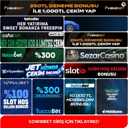
×
SOWINBET GİRİŞ İÇİN TIKLAYINIZ!