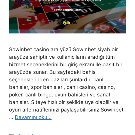
Sowinbet casino ara yüzü Sowinbet siyah bir
arayüze sahiptir ve kullanıcıların aradığı tüm
hizmet seçeneklerini bir giriş ekranı ile basit bir
arayüzde sunar. Bu sayfadaki bahis
seçeneklerinden bazıları şunlardır: canlı
bahisler, spor bahisleri, canlı casino, casino,
poker, canlı bingo, oyun bahisleri ve sanal
bahisler. Siteye hızlı bir şekilde üye olabilir ve
oyun alternatiflerinizi paylaşabilirsiniz Sowinbet
…
Devamını oku…
Kategoriler