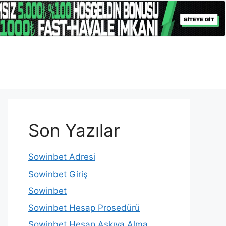
Son Yazılar
Sowinbet Adresi
Sowinbet Giriş
Sowinbet
Sowinbet Hesap Prosedürü
Sowinbet Hesap Askıya Alma