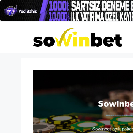
İçeriğe
atla