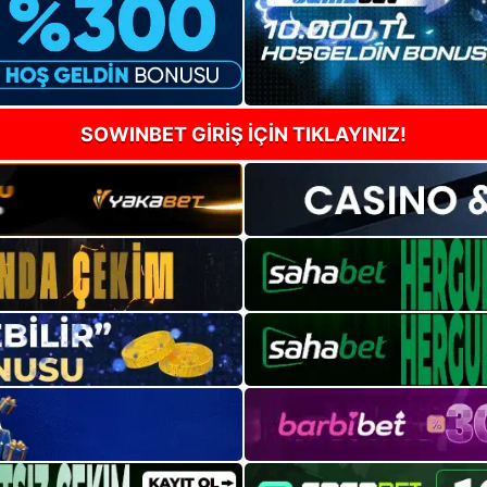
SOWINBET GİRİŞ İÇİN TIKLAYINIZ!