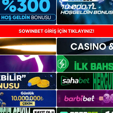
SOWINBET GİRİŞ İÇİN TIKLAYINIZ!