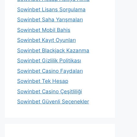
Sowinbet Lisans Sorgulama
Sowinbet Saha Yarışmaları
Sowinbet Mobil Bahis
Sowinbet Kayıt Oyunları
Sowinbet Blackjack Kazanma
Sowinbet Gizlilik Politikası
Sowinbet Casino Faydaları
Sowinbet Tek Hesap
Sowinbet Casino Çeşitliliği
Sowinbet Güvenli Seçenekler