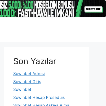
Son Yazılar
Sowinbet Adresi
Sowinbet Giriş
Sowinbet
Sowinbet Hesap Prosedürü
Sowinbet Hesap Askıya Alma