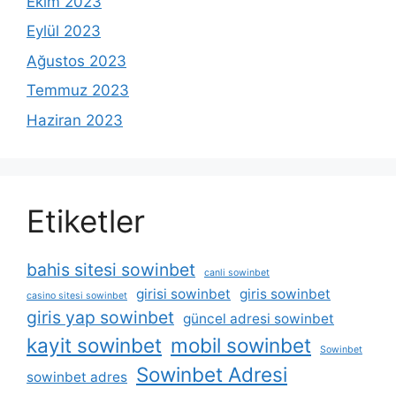
Ekim 2023
Eylül 2023
Ağustos 2023
Temmuz 2023
Haziran 2023
Etiketler
bahis sitesi sowinbet
canli sowinbet
girisi sowinbet
giris sowinbet
casino sitesi sowinbet
giris yap sowinbet
güncel adresi sowinbet
kayit sowinbet
mobil sowinbet
Sowinbet
Sowinbet Adresi
sowinbet adres