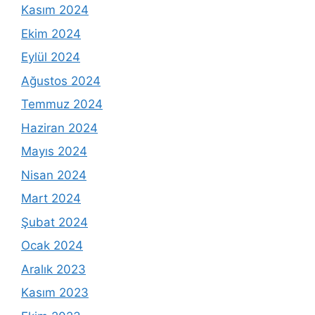
Kasım 2024
Ekim 2024
Eylül 2024
Ağustos 2024
Temmuz 2024
Haziran 2024
Mayıs 2024
Nisan 2024
Mart 2024
Şubat 2024
Ocak 2024
Aralık 2023
Kasım 2023